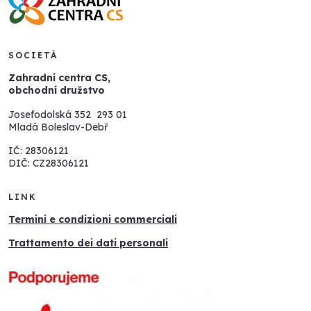
SOCIETÀ
Zahradní centra CS,
obchodní družstvo
Josefodolská 352 293 01
Mladá Boleslav-Debř
IČ: 28306121
DIČ: CZ28306121
LINK
Termini e condizioni commerciali
Trattamento dei dati personali