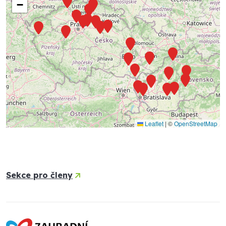
−
Leaflet
|
©
OpenStreetMap
Sekce pro členy